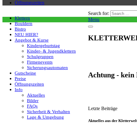
Öffnungszeiten
Search for:
Klettern
Menu
Bouldern
Bistro
NEU HIER?
KLETTERWELT 
Angebot & Kurse
Kindergeburtstag
Kinder- & Jugendklettern
Schulgruppen
Firmenevents
Sicherungsautomaten
Gutscheine
Achtung - kein
Preise
Öffnungszeiten
Info
Aktuelles
Bilder
FAQs
Letzte Beiträge
Sicherheit & Verhalten
Lage & Umgebung
Aktuelles aus der Kletterwe