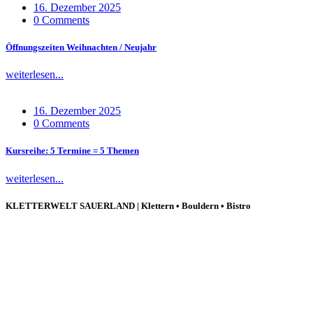
16. Dezember 2025
0 Comments
Öffnungszeiten Weihnachten / Neujahr
weiterlesen...
16. Dezember 2025
0 Comments
Kursreihe: 5 Termine = 5 Themen
weiterlesen...
KLETTERWELT SAUERLAND | Klettern • Bouldern • Bistro
Mit der Kletterwelt Sauerland schaffen wir seit dem 03.12.2016 ein 
Unsere vielseitigen Angebote richten sich an bereits aktive Klettere
finden regelmäßig Events und Wettkämpfe statt. Ein breites Kursangebot
bieten wir euch mit unserem erfahrenen Team modernsten Kletterspa
wieder neue Herausforderungen! In unseren Bistro und auf der Sonnen