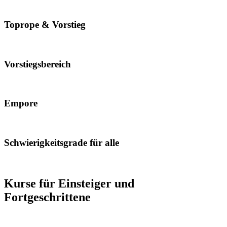
inklusive Fallschutzboden und Chalk-Luft-Filter
Toprope & Vorstieg
auf fast allen Routen möglich
Vorstiegsbereich
mit entsprechender Linienführung
Empore
mit 10m Wandhöhe und Dach
Schwierigkeitsgrade für alle
vom Einsteiger bis zur Leistungssportlerin
Kurse für Einsteiger und
Fortgeschrittene