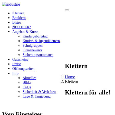
Klettern
Bouldern
Bistro
NEU HIER?
Angebot & Kurse
Kindergeburtstag
Kinder- & Jugendklettern
Schulgruppen
Firmenevents
Sicherungsautomaten
Gutscheine
Preise
Klettern
Öffnungszeiten
Info
Home
Aktuelles
Klettern
Bilder
FAQs
Klettern für alle!
Sicherheit & Verhalten
Lage & Umgebung
Vom Einsteiger…