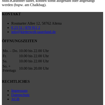
Mini-Karabiner daher, können somit aufgenäht oder angehängt
werden (bspw. am Chalkbag).
KONTAKT
Rosmarter Allee 12, 58762 Altena
0 23 51 / 879 911 2
info@kletterwelt-sauerland.de
ÖFFNUNGSZEITEN
Mo. – Do.
10.00 bis 22.00 Uhr
Fr.
10.00 bis 22.00 Uhr
Sa.
10.00 bis 22.00 Uhr
So. +
10.00 bis 20.00 Uhr
Feiertags
RECHTLICHES
Impressum
Datenschutz
AGB