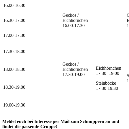
16.00-16.30
Geckos /
G
16.30-17.00
Eichhörnchen
E
16.00-17.30
1
17.00-17.30
17.30-18.00
Geckos /
Eichhörnchen
18.00-18.30
Eichhörnchen
17.30 -19.00
17.30-19.00
S
1
Steinböcke
18.30-19.00
17.30-19.30
19.00-19.30
Meldet euch bei Interesse per Mail zum Schnuppern an und
findet die passende Gruppe!