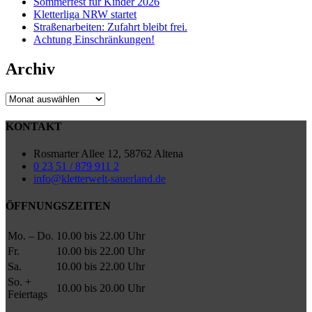
Sommerfest für Kinder 2026
Kletterliga NRW startet
Straßenarbeiten: Zufahrt bleibt frei.
Achtung Einschränkungen!
Archiv
Archiv
KONTAKT
Rosmarter Allee 12, 58762 Altena
0 23 51 / 879 911 2
info@kletterwelt-sauerland.de
ÖFFNUNGSZEITEN
Mo. – Do.
10.00 bis 22.00 Uhr
Fr.
10.00 bis 22.00 Uhr
Sa.
10.00 bis 22.00 Uhr
So. +
10.00 bis 20.00 Uhr
Feiertags