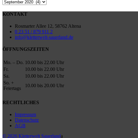
Archiv
KONTAKT
Rosmarter Allee 12, 58762 Altena
0 23 51 / 879 911 2
info@kletterwelt-sauerland.de
ÖFFNUNGSZEITEN
Mo. – Do.
10.00 bis 22.00 Uhr
Fr.
10.00 bis 22.00 Uhr
Sa.
10.00 bis 22.00 Uhr
So. +
10.00 bis 20.00 Uhr
Feiertags
RECHTLICHES
Impressum
Datenschutz
AGB
© 2026 Kletterwelt Sauerland
a