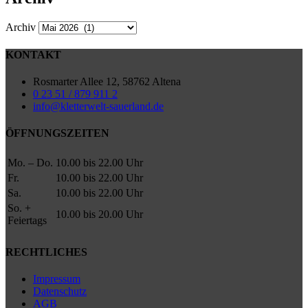
Archiv
KONTAKT
Rosmarter Allee 12, 58762 Altena
0 23 51 / 879 911 2
info@kletterwelt-sauerland.de
ÖFFNUNGSZEITEN
Mo. – Do.
10.00 bis 22.00 Uhr
Fr.
10.00 bis 22.00 Uhr
Sa.
10.00 bis 22.00 Uhr
So. +
10.00 bis 20.00 Uhr
Feiertags
RECHTLICHES
Impressum
Datenschutz
AGB