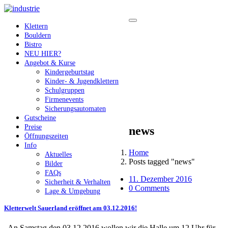
Klettern
Bouldern
Bistro
NEU HIER?
Angebot & Kurse
Kindergeburtstag
Kinder- & Jugendklettern
Schulgruppen
Firmenevents
Sicherungsautomaten
Gutscheine
Preise
news
Öffnungszeiten
Info
Home
Aktuelles
Posts tagged "news"
Bilder
FAQs
11. Dezember 2016
Sicherheit & Verhalten
0 Comments
Lage & Umgebung
Kletterwelt Sauerland eröffnet am 03.12.2016!
„An Samstag den 03.12.2016 wollen wir die Halle um 12 Uhr für