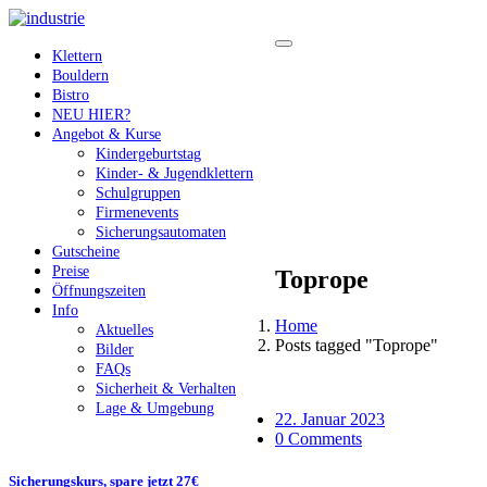
Klettern
Bouldern
Bistro
NEU HIER?
Angebot & Kurse
Kindergeburtstag
Kinder- & Jugendklettern
Schulgruppen
Firmenevents
Sicherungsautomaten
Gutscheine
Preise
Toprope
Öffnungszeiten
Info
Home
Aktuelles
Posts tagged "Toprope"
Bilder
FAQs
Sicherheit & Verhalten
Lage & Umgebung
22. Januar 2023
0 Comments
Sicherungskurs, spare jetzt 27€