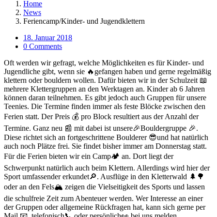
Home
News
Feriencamp/Kinder- und Jugendklettern
18. Januar 2018
0 Comments
Oft werden wir gefragt, welche Möglichkeiten es für Kinder- und
Jugendliche gibt, wenn sie
🔥
gefangen haben und gerne regelmäßig
klettern oder bouldern wollen. Dafür bieten wir in der Schulzeit
📖
mehrere Klettergruppen an den Werktagen an. Kinder ab 6 Jahren
können daran teilnehmen. Es gibt jedoch auch Gruppen für unsere
Teenies. Die Termine finden immer als feste Blöcke zwischen den
Ferien statt. Der Preis
💰
pro Block resultiert aus der Anzahl der
Termine. Ganz neu
📰
mit da
bei ist unsere
🎉
Bouldergruppe
🎉
.
Diese richtet sich an fortgeschrittene Boulderer
😎
und hat natürlich
auch noch Plätze frei. Sie findet bisher immer am Donnerstag statt.
Für die Ferien bieten wir ein Camp
🏕
an. Dort liegt der
Schwerpunkt natürlich auch beim Klettern. Allerdings wird hier der
Sport umfassender erkundet
🔎
. Ausflüge in den Kletterwald
🌲
🌳
oder an den Fels
🏔
zeigen die Vielseitigkeit des Sports und lassen
die schulfreie Zeit zum Abenteuer werden. Wer Interesse an einer
der Gruppen oder allgemeine Rückfragen
hat, kann sich gerne per
Mail
📧
, telefonisch
📞
oder persönlich
👀
bei uns melden.