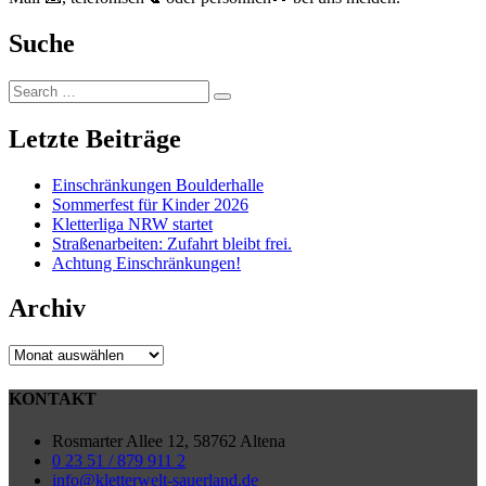
Suche
Search
Search
for:
Letzte Beiträge
Einschränkungen Boulderhalle
Sommerfest für Kinder 2026
Kletterliga NRW startet
Straßenarbeiten: Zufahrt bleibt frei.
Achtung Einschränkungen!
Archiv
Archiv
KONTAKT
Rosmarter Allee 12, 58762 Altena
0 23 51 / 879 911 2
info@kletterwelt-sauerland.de