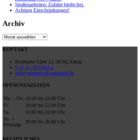
Straßenarbeiten: Zufahrt bleibt frei.
Achtung Einschränkungen!
Archiv
Archiv
KONTAKT
Rosmarter Allee 12, 58762 Altena
0 23 51 / 879 911 2
info@kletterwelt-sauerland.de
ÖFFNUNGSZEITEN
Mo. – Do.
10.00 bis 22.00 Uhr
Fr.
10.00 bis 22.00 Uhr
Sa.
10.00 bis 22.00 Uhr
So. +
10.00 bis 20.00 Uhr
Feiertags
RECHTLICHES