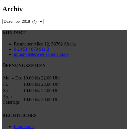
Archiv
Archiv
KONTAKT
Rosmarter Allee 12, 58762 Altena
0 23 51 / 879 911 2
info@kletterwelt-sauerland.de
ÖFFNUNGSZEITEN
Mo. – Do.
10.00 bis 22.00 Uhr
Fr.
10.00 bis 22.00 Uhr
Sa.
10.00 bis 22.00 Uhr
So. +
10.00 bis 20.00 Uhr
Feiertags
RECHTLICHES
Impressum