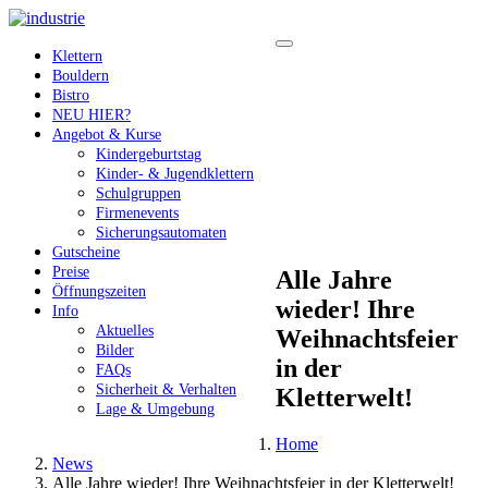
Klettern
Bouldern
Bistro
NEU HIER?
Angebot & Kurse
Kindergeburtstag
Kinder- & Jugendklettern
Schulgruppen
Firmenevents
Sicherungsautomaten
Gutscheine
Preise
Alle Jahre
Öffnungszeiten
wieder! Ihre
Info
Aktuelles
Weihnachtsfeier
Bilder
in der
FAQs
Sicherheit & Verhalten
Kletterwelt!
Lage & Umgebung
Home
News
Alle Jahre wieder! Ihre Weihnachtsfeier in der Kletterwelt!