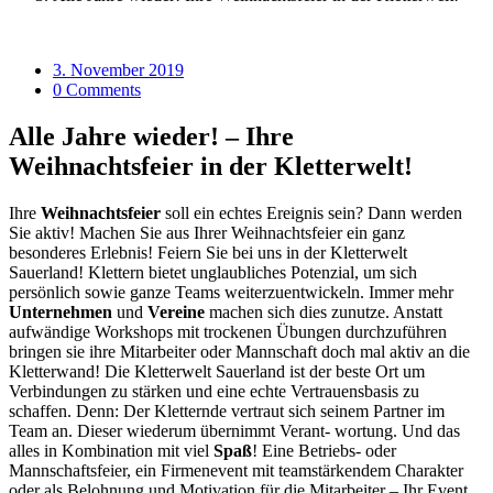
3. November 2019
0 Comments
Alle Jahre wieder! – Ihre
Weihnachtsfeier in der Kletterwelt!
Ihre
Weihnachtsfeier
soll ein echtes Ereignis sein? Dann werden
Sie aktiv! Machen Sie aus Ihrer Weihnachtsfeier ein ganz
besonderes Erlebnis! Feiern Sie bei uns in der Kletterwelt
Sauerland! Klettern bietet unglaubliches Potenzial, um sich
persönlich sowie ganze Teams weiterzuentwickeln. Immer mehr
Unternehmen
und
Vereine
machen sich dies zunutze. Anstatt
aufwändige Workshops mit trockenen Übungen durchzuführen
bringen sie ihre Mitarbeiter oder Mannschaft doch mal aktiv an die
Kletterwand! Die Kletterwelt Sauerland ist der beste Ort um
Verbindungen zu stärken und eine echte Vertrauensbasis zu
schaffen. Denn: Der Kletternde vertraut sich seinem Partner im
Team an. Dieser wiederum übernimmt Verant- wortung. Und das
alles in Kombination mit viel
Spaß
! Eine Betriebs- oder
Mannschaftsfeier, ein Firmenevent mit teamstärkendem Charakter
oder als Belohnung und Motivation für die Mitarbeiter – Ihr Event