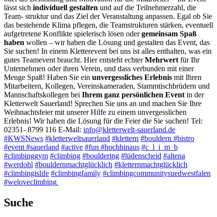
lässt sich
individuell gestalten
und auf die Teilnehmerzahl, die
Team- struktur und das Ziel der Veranstaltung anpassen. Egal ob Sie
das bestehende Klima pflegen, die Teamstrukturen stärken, eventuell
aufgetretene Konflikte spielerisch lösen oder
gemeinsam Spaß
haben
wollen – wir haben die Lösung und gestalten das Event, das
Sie suchen! In einem Kletterevent bei uns ist alles enthalten, was ein
gutes Teamevent braucht. Hier entsteht echter
Mehrwert
für Ihr
Unternehmen oder ihren Verein, und dass verbunden mit einer
Menge Spaß! Haben Sie ein
unvergessliches
Erlebnis
mit Ihren
Mitarbeitern, Kollegen, Vereinskameraden, Stammtischbrüdern und
Mannschaftskollegen bei
Ihrem ganz persönlichen Event
in der
Kletterwelt Sauerland! Sprechen Sie uns an und machen Sie Ihre
Weihnachtsfeier mit unserer Hilfe zu einem unvergesslichen
Erlebnis! Wir haben die Lösung für die Feier die Sie suchen! Tel:
02351- 8799 116 E-Mail:
info@kletterwelt-sauerland.de
#KWSNews
#kletterweltsauerland
#klettern
#bouldern
#bistro
#event
#sauerland
#active
#fun
#hochhinaus
#c_l_i_m_b
#climbinggym
#climbing
#bouldering
#lüdenscheid
#altena
#werdohl
#bouldernmachtglücklich
#kletternmachtglücklich
#climbingislife
#climbingfamily
#climbingcommunitysuedwestfalen
#weloveclimbing
Suche