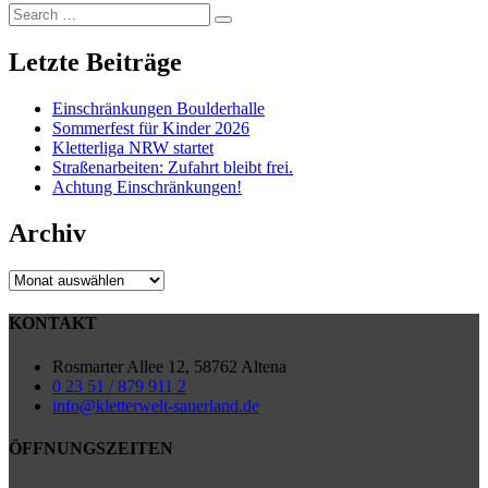
Search
Search
for:
Letzte Beiträge
Einschränkungen Boulderhalle
Sommerfest für Kinder 2026
Kletterliga NRW startet
Straßenarbeiten: Zufahrt bleibt frei.
Achtung Einschränkungen!
Archiv
Archiv
KONTAKT
Rosmarter Allee 12, 58762 Altena
0 23 51 / 879 911 2
info@kletterwelt-sauerland.de
ÖFFNUNGSZEITEN