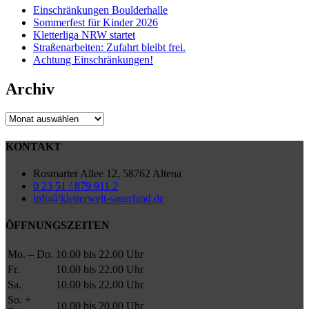
Einschränkungen Boulderhalle
Sommerfest für Kinder 2026
Kletterliga NRW startet
Straßenarbeiten: Zufahrt bleibt frei.
Achtung Einschränkungen!
Archiv
Archiv
KONTAKT
Rosmarter Allee 12, 58762 Altena
0 23 51 / 879 911 2
info@kletterwelt-sauerland.de
ÖFFNUNGSZEITEN
Mo. – Do.
10.00 bis 22.00 Uhr
Fr.
10.00 bis 22.00 Uhr
Sa.
10.00 bis 22.00 Uhr
So. +
10.00 bis 20.00 Uhr