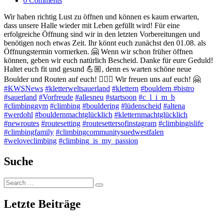
0 Comments
Wir haben richtig Lust zu öffnen und können es kaum erwarten,
dass unsere Halle wieder mit Leben gefüllt wird! Für eine
erfolgreiche Öffnung sind wir in den letzten Vorbereitungen und
benötigen noch etwas Zeit. Ihr könnt euch zunächst den 01.08. als
Öffnungstermin vormerken. 🤗 Wenn wir schon früher öffnen
können, geben wir euch natürlich Bescheid. Danke für eure Geduld!
Haltet euch fit und gesund 💪🏼, denn es warten schöne neue
Boulder und Routen auf euch! 🧗🏼‍♀️ Wir freuen uns auf euch! 🤗
#KWSNews
#kletterweltsauerland
#klettern
#bouldern
#bistro
#sauerland
#Vorfreude
#allesneu
#startsoon
#c_l_i_m_b
#climbinggym
#climbing
#bouldering
#lüdenscheid
#altena
#werdohl
#bouldernmachtglücklich
#kletternmachtglücklich
#newroutes
#routesetting
#routesettersofinstagram
#climbingislife
#climbingfamily
#climbingcommunitysuedwestfalen
#weloveclimbing
#climbing_is_my_passion
Suche
Search
Search
for:
Letzte Beiträge