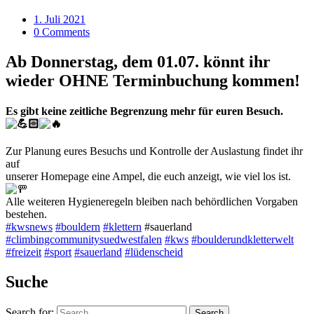
1. Juli 2021
0 Comments
Ab Donnerstag, dem 01.07. könnt ihr
wieder OHNE Terminbuchung
kommen!
Es gibt keine zeitliche Begrenzung mehr für euren Besuch.
Zur Planung eures Besuchs und Kontrolle der Auslastung findet ihr
auf
unserer Homepage eine Ampel, die euch anzeigt, wie viel los ist.
Alle weiteren Hygieneregeln bleiben nach behördlichen Vorgaben
bestehen.
#kwsnews
#bouldern
#klettern
#sauerland
#climbingcommunitysuedwestfalen
#kws
#boulderundkletterwelt
#freizeit
#sport
#sauerland
#lüdenscheid
Suche
Search for:
Search