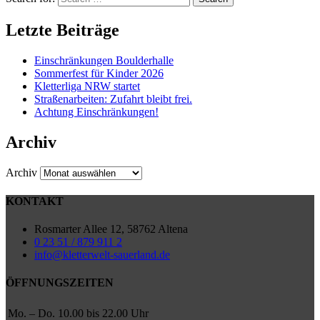
Letzte Beiträge
Einschränkungen Boulderhalle
Sommerfest für Kinder 2026
Kletterliga NRW startet
Straßenarbeiten: Zufahrt bleibt frei.
Achtung Einschränkungen!
Archiv
Archiv
KONTAKT
Rosmarter Allee 12, 58762 Altena
0 23 51 / 879 911 2
info@kletterwelt-sauerland.de
ÖFFNUNGSZEITEN
Mo. – Do.
10.00 bis 22.00 Uhr