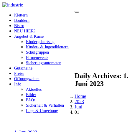
Klettern
Bouldern
Bistro
NEU HIER?
Angebot & Kurse
Kindergeburtstag
Kinder- & Jugendklettern
Schulgruppen
Firmenevents
Sicherungsautomaten
Gutscheine
Preise
Daily Archives: 1.
Öffnungszeiten
Juni 2023
Info
Aktuelles
Bilder
Home
FAQs
2023
Sicherheit & Verhalten
Juni
Lage & Umgebung
01