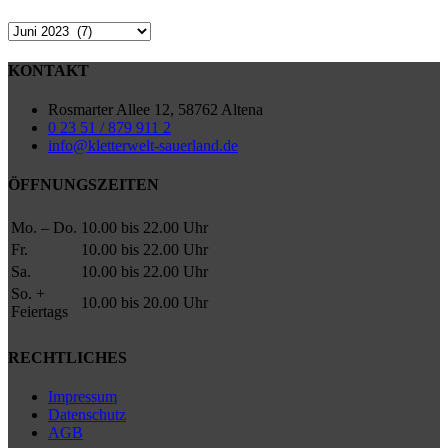
Archiv
KONTAKT
Rosmarter Allee 12, 58762 Altena
0 23 51 / 879 911 2
info@kletterwelt-sauerland.de
ÖFFNUNGSZEITEN
Mo. – Do.
10.00 bis 22.00 Uhr
Fr.
10.00 bis 22.00 Uhr
Sa.
10.00 bis 22.00 Uhr
So. +
10.00 bis 20.00 Uhr
Feiertags
RECHTLICHES
Impressum
Datenschutz
AGB