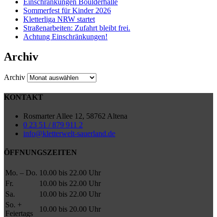
Einschränkungen Boulderhalle
Sommerfest für Kinder 2026
Kletterliga NRW startet
Straßenarbeiten: Zufahrt bleibt frei.
Achtung Einschränkungen!
Archiv
Archiv
KONTAKT
Rosmarter Allee 12, 58762 Altena
0 23 51 / 879 911 2
info@kletterwelt-sauerland.de
ÖFFNUNGSZEITEN
Mo. – Do.
10.00 bis 22.00 Uhr
Fr.
10.00 bis 22.00 Uhr
Sa.
10.00 bis 22.00 Uhr
So. +
10.00 bis 20.00 Uhr
Feiertags