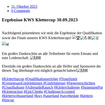
11. Oktober 2023
0 Comments
Ergebnisse KWS Klettercup 30.09.2023
Nachfolgend präsentieren wir stolz die Ergebnisse der Qualifikation
sowie der Finals
unseres KWS Kletterfuncups!
Ein großes Dankeschön an alle Teilnehmer für euren Einsatz und
eure Leidenschaft.
Ebenfalls ein großes Dankeschön an alle Helfer und Sponsoren die
diesen Tag überhaupt erst möglich gemacht haben!
#Kletterfuncup
#Qualifikationserfolge
#TeamSpirit
#GemeinsamGipfelstürmen
#Gipfelstürmer
#Siegergeschichten
#Unaufhaltsam
#AdrenalinRausch
#Kletterchallenge
#SpannungPur
#Kletteraction
#EpicClimbs
#ChallengeAccepted
#kletterweltsauerland
#kws
#sauerland
#savethedate
#klettern
#funcup