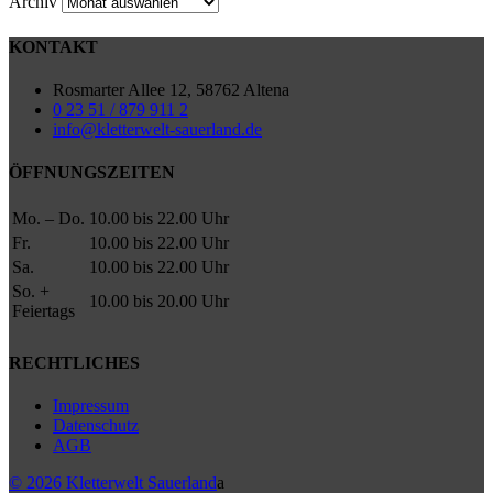
Archiv
KONTAKT
Rosmarter Allee 12, 58762 Altena
0 23 51 / 879 911 2
info@kletterwelt-sauerland.de
ÖFFNUNGSZEITEN
Mo. – Do.
10.00 bis 22.00 Uhr
Fr.
10.00 bis 22.00 Uhr
Sa.
10.00 bis 22.00 Uhr
So. +
10.00 bis 20.00 Uhr
Feiertags
RECHTLICHES
Impressum
Datenschutz
AGB
© 2026 Kletterwelt Sauerland
a