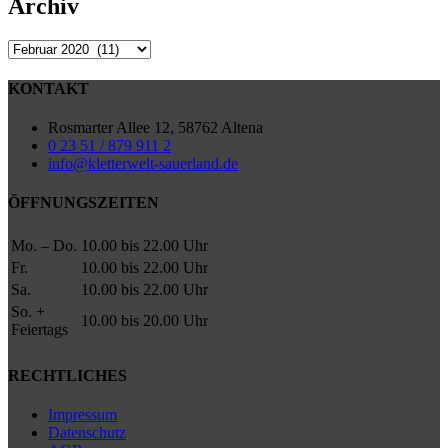
Archiv
Archiv
KONTAKT
Rosmarter Allee 12, 58762 Altena
0 23 51 / 879 911 2
info@kletterwelt-sauerland.de
ÖFFNUNGSZEITEN
Mo. – Do.
10.00 bis 22.00 Uhr
Fr.
10.00 bis 22.00 Uhr
Sa.
10.00 bis 22.00 Uhr
So. +
10.00 bis 20.00 Uhr
Feiertags
RECHTLICHES
Impressum
Datenschutz