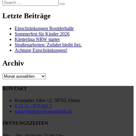
Search
Search
for:
Letzte Beiträge
Einschränkungen Boulderhalle
Sommerfest für Kinder 2026
Kletterliga NRW startet
Straßenarbeiten: Zufahrt bleibt frei.
Achtung Einschränkungen!
Archiv
Archiv
KONTAKT
Rosmarter Allee 12, 58762 Altena
0 23 51 / 879 911 2
info@kletterwelt-sauerland.de
ÖFFNUNGSZEITEN
Mo. – Do.
10.00 bis 22.00 Uhr