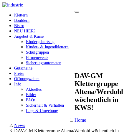
Klettern
Bouldern
Bistro
NEU HIER?
Angebot & Kurse
Kindergeburtstag
Kinder- & Jugendklettern
Schulgruppen
Firmenevents
Sicherungsautomaten
Gutscheine
Preise
DAV-GM
Öffnungszeiten
Klettergruppe
Info
Aktuelles
Altena/Werdohl
Bilder
wöchentlich in
FAQs
Sicherheit & Verhalten
KWS!
Lage & Umgebung
Home
News
DAV-GM Klettergruppe Altena/Werdohl wöchentlich in