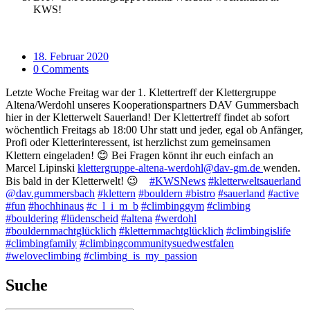
KWS!
18. Februar 2020
0 Comments
Letzte Woche Freitag war der 1. Klettertreff der Klettergruppe
Altena/Werdohl unseres Kooperationspartners DAV Gummersbach
hier in der Kletterwelt Sauerland! Der Klettertreff findet ab sofort
wöchentlich Freitags ab 18:00 Uhr statt und jeder, egal ob Anfänger,
Profi oder Kletterinteressent, ist herzlichst zum gemeinsamen
Klettern eingeladen! 😊 Bei Fragen könnt ihr euch einfach an
Marcel Lipinski
klettergruppe-altena-werdohl@dav-gm.de
wenden.
Bis bald in der Kletterwelt! 😉
#KWSNews
#kletterweltsauerland
@dav.gummersbach
#klettern
#bouldern
#bistro
#sauerland
#active
#fun
#hochhinaus
#c_l_i_m_b
#climbinggym
#climbing
#bouldering
#lüdenscheid
#altena
#werdohl
#bouldernmachtglücklich
#kletternmachtglücklich
#climbingislife
#climbingfamily
#climbingcommunitysuedwestfalen
#weloveclimbing
#climbing_is_my_passion
Suche