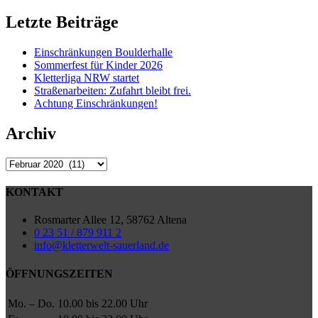
for:
Letzte Beiträge
Einschränkungen Boulderhalle
Sommerfest für Kinder 2026
Kletterliga NRW startet
Straßenarbeiten: Zufahrt bleibt frei.
Achtung Einschränkungen!
Archiv
Archiv
KONTAKT
Rosmarter Allee 12, 58762 Altena
0 23 51 / 879 911 2
info@kletterwelt-sauerland.de
ÖFFNUNGSZEITEN
Mo. – Do.
10.00 bis 22.00 Uhr