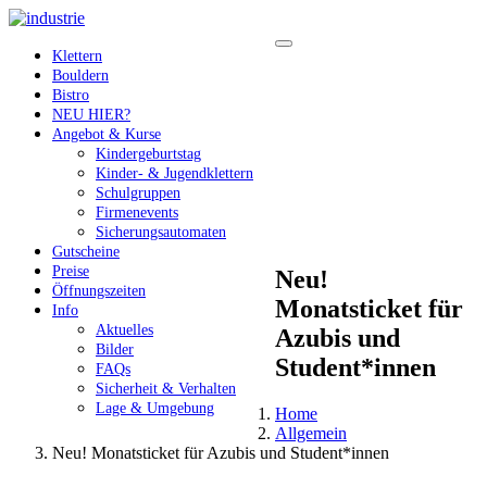
Klettern
Bouldern
Bistro
NEU HIER?
Angebot & Kurse
Kindergeburtstag
Kinder- & Jugendklettern
Schulgruppen
Firmenevents
Sicherungsautomaten
Gutscheine
Preise
Neu!
Öffnungszeiten
Monatsticket für
Info
Aktuelles
Azubis und
Bilder
Student*innen
FAQs
Sicherheit & Verhalten
Lage & Umgebung
Home
Allgemein
Neu! Monatsticket für Azubis und Student*innen