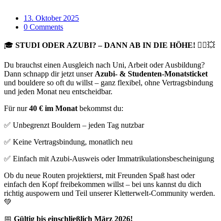
13. Oktober 2025
0 Comments
🎓
STUDI ODER AZUBI? – DANN AB IN DIE HÖHE!
🧗‍♀️💥
Du brauchst einen Ausgleich nach Uni, Arbeit oder Ausbildung?
Dann schnapp dir jetzt unser
Azubi- & Studenten-Monatsticket
und bouldere so oft du willst – ganz flexibel, ohne Vertragsbindung
und jeden Monat neu entscheidbar.
Für nur
40 € im Monat
bekommst du:
✅ Unbegrenzt Bouldern – jeden Tag nutzbar
✅ Keine Vertragsbindung, monatlich neu
✅ Einfach mit Azubi-Ausweis oder Immatrikulationsbescheinigung
Ob du neue Routen projektierst, mit Freunden Spaß hast oder
einfach den Kopf freibekommen willst – bei uns kannst du dich
richtig auspowern und Teil unserer Kletterwelt-Community werden.
💚
📅
Gültig bis einschließlich März 2026!